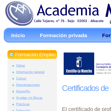
Inicio
Formación privada
For
Contactar
Formación Empleo
Volver
Información general
Cursos
Homologaciones
Certificados de
Alumn@s
Ayudas y/o Becas
Prácticas
El certificado de pr
Selección